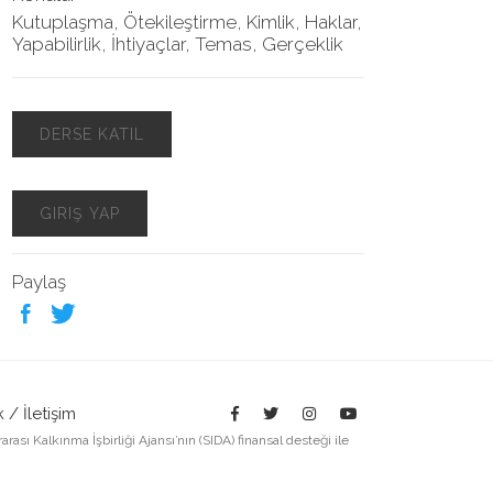
Kutuplaşma, Ötekileştirme, Kimlik, Haklar,
Yapabilirlik, İhtiyaçlar, Temas, Gerçeklik
DERSE KATIL
GIRIŞ YAP
Paylaş
k /
İletişim
sı Kalkınma İşbirliği Ajansı’nın (SIDA) finansal desteği ile