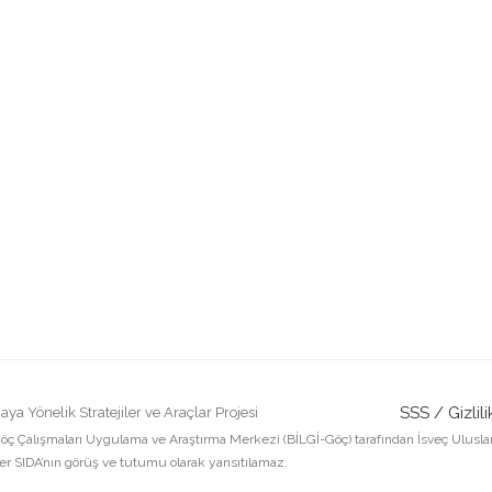
SSS /
Gizlili
a Yönelik Stratejiler ve Araçlar Projesi
öç Çalışmaları Uygulama ve Araştırma Merkezi (BİLGİ-Göç) tarafından İsveç Uluslarara
ler SIDA’nın görüş ve tutumu olarak yansıtılamaz.