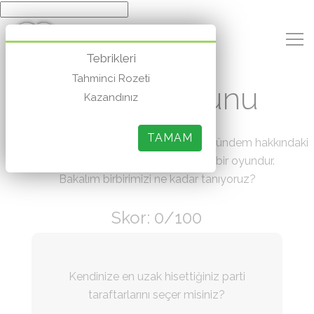
Tebrikleri
Tahminci Rozeti
Tahmin Oyunu
Kazandınız
TAMAM
Bu oyun, farklı siyasi parti taraftarlarının gündem hakkındaki
görüşlerini tahmin etmeye yönelik bir oyundur.
Bakalım birbirimizi ne kadar tanıyoruz?
Skor:
0
/100
Kendinize en uzak hisettiğiniz parti
taraftarlarını seçer misiniz?